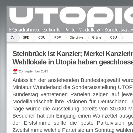
SPD
CDU
FDP
Die Linke
Grüne
CSU
Steinbrück ist Kanzler; Merkel Kanzleri
Wahllokale in Utopia haben geschloss
20. September 2013
Anlässlich der anstehenden Bundestagswahl wur
Miniatur Wunderland die Sonderausstellung UTOPIA
Bundestag vertretenen Parteien zeigen auf jewe
Modelllandschaft ihre Visionen für Deutschland. 
Tage wurde die Ausstellung bereits von 30.000 
Besucher hat am Eingang einen Wahlzettel ausg
der Erststimme sollte die beste Parteivision g
Zweitstimme welche Partei sie am Sonntag wählen