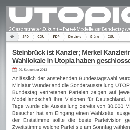
SPD
CDU
FDP
Die Linke
Grüne
CSU
Steinbrück ist Kanzler; Merkel Kanzleri
Wahllokale in Utopia haben geschloss
20. September 2013
Anlässlich der anstehenden Bundestagswahl wur
Miniatur Wunderland die Sonderausstellung UTOPIA
Bundestag vertretenen Parteien zeigen auf jewe
Modelllandschaft ihre Visionen für Deutschland. 
Tage wurde die Ausstellung bereits von 30.000 
Besucher hat am Eingang einen Wahlzettel ausg
der Erststimme sollte die beste Parteivision g
Zweitstimme welche Partei sie am Sonntag wählen