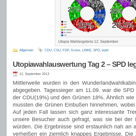
Utopia Wahlergebnis 12. September
Allgemein
CDU
,
CSU
,
FDP
,
Grüne
,
LINKE
,
SPD
,
wahl
Utopiawahlauswertung Tag 2 – SPD leg
12. September 2013
Mittlerweile wurden in den Wunderlandwahlkab
abgegeben. Tagessieger am 11.09. war die SPD m
der CDU(19%) und den Grünen 18%. Ähnlich wie 
mussten die Grünen Einbußen hinnehmen, wobei d
Auf jeden Fall lassen sich ganz interessante Tr
unsere Besucher auch gefragt, was sie bei der
würden. Die Ergebnisse sind erstaunlich nah an 
verheißen ein ziemlich knappes Ergebnisse. Die