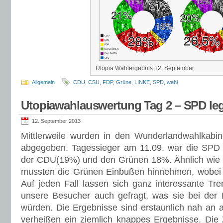
Utopia Wahlergebnis 12. September
Allgemein
CDU
,
CSU
,
FDP
,
Grüne
,
LINKE
,
SPD
,
wahl
Utopiawahlauswertung Tag 2 – SPD leg
12. September 2013
Mittlerweile wurden in den Wunderlandwahlkab
abgegeben. Tagessieger am 11.09. war die SPD m
der CDU(19%) und den Grünen 18%. Ähnlich wie 
mussten die Grünen Einbußen hinnehmen, wobei d
Auf jeden Fall lassen sich ganz interessante Tr
unsere Besucher auch gefragt, was sie bei der
würden. Die Ergebnisse sind erstaunlich nah an 
verheißen ein ziemlich knappes Ergebnisse. Die