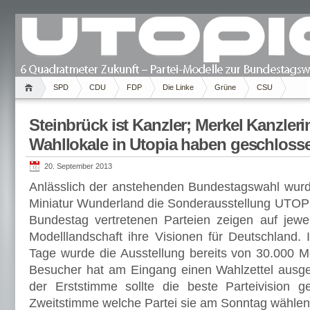
SPD
CDU
FDP
Die Linke
Grüne
CSU
Steinbrück ist Kanzler; Merkel Kanzleri
Wahllokale in Utopia haben geschloss
20. September 2013
Anlässlich der anstehenden Bundestagswahl wur
Miniatur Wunderland die Sonderausstellung UTOPIA
Bundestag vertretenen Parteien zeigen auf jewe
Modelllandschaft ihre Visionen für Deutschland. 
Tage wurde die Ausstellung bereits von 30.000 
Besucher hat am Eingang einen Wahlzettel ausg
der Erststimme sollte die beste Parteivision g
Zweitstimme welche Partei sie am Sonntag wählen