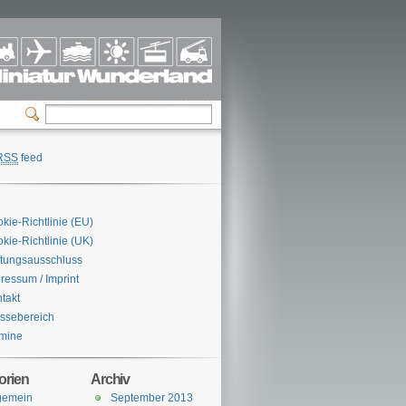
RSS
feed
n
kie-Richtlinie (EU)
kie-Richtlinie (UK)
tungsausschluss
ressum / Imprint
takt
ssebereich
mine
orien
Archiv
gemein
September 2013