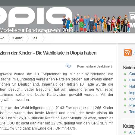
nke
Grüne
CSU
zlerin der Kinder – Die Wahllokale in Utopia haben
für
Kommentare deaktiviert
Seite
Steinbrück
Coo
tagswahl wurde am 10. September im Miniatur Wunderland die
ist
 sechs im Bundestag vertretenen Parteien zeigen auf jeweils einem
Coo
Kanzler;
sionen für Deutschland. Innerhalb der letzten 10 Tage wurde die
Merkel
Haf
chen besucht. Jeder Besucher hat am Eingang einen Wahlzettel
Kanzlerin
Imp
stimme sollte die beste Parteivision gewählt werden. Mit der
der
Kon
ag wählen werden.
Kinder
–
Pre
cher an der Wahl teilgenommen. 2143 Erwachsene und 266 Kinder
Die
Ter
tstimme wurde das beste Modell und damit die beste Vision für
Wahllokale
PD ist mit 26,9 % stärkste Kraft und Peer Steinbrück wäre, sofern es
in
 Die CDU ist dicht dahinter mit 22,3%, gefolgt von den GRÜNEN mit
Utopia
Kateg
mit 11,7% und ganz am Ende die FDP mit 4,6%.
haben
All
geschlossen