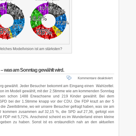
elches Modellvision ist am stärksten?
 – was am Sonntag gewählt wird.
für
Kommentare deaktiviert
Erste
firg gewählt. Jeder Besucher bekommt am Eingang einen Wahlzettel.
Ergebnisse
ision im Modell gewählt, mit der 2.Stimme wie am kommenden Sonntag
der
haben schon 1488 Erwachsene und 219 Kinder gewählt. Bei dem
Zweitstimme
PD bei der 1.Stimme knapp vor der CDU. Die FDP krazt an der 5
–
st die Zweitstimme, wo wir unsere Besucher gefragt haben, was sie am
was
kommen zusammen auf 32,15 %, die SPD auf 27,36, gefolgt von
am
d FDP mit 5,72%. Anscheind scheint es im Wunderland einen kleine
Sonntag
gewählt
eben zu haben. Sonst ist es erstaundlich nah an den aktuellen
wird.