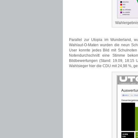
Wahlergebnis
Parallel zur Utopia im Wunderland, wu
Wahlaut-O-Maten wurden die neun Schlü
User konnte jedes Bild mit Schulnote
Notendurchschnitt eine Stimme bek
Bildbewertungen (Stand: 19.09, 18:1
Wahlsieger hier die CDU mit 24,98 %, ge