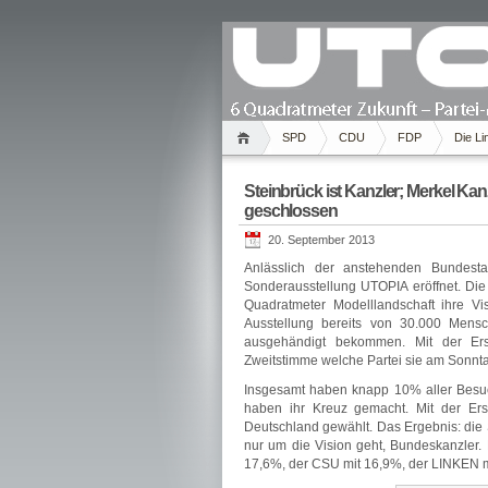
SPD
CDU
FDP
Die Li
Steinbrück ist Kanzler; Merkel Kan
geschlossen
20. September 2013
Anlässlich der anstehenden Bundes
Sonderausstellung UTOPIA eröffnet. Die
Quadratmeter Modelllandschaft ihre Vi
Ausstellung bereits von 30.000 Mens
ausgehändigt bekommen. Mit der Erst
Zweitstimme welche Partei sie am Sonnt
Insgesamt haben knapp 10% aller Besu
haben ihr Kreuz gemacht. Mit der Ers
Deutschland gewählt. Das Ergebnis: die S
nur um die Vision geht, Bundeskanzler.
17,6%, der CSU mit 16,9%, der LINKEN 