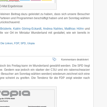
O-Mat Ergebnisse
n kleinen Beitrag dazu geleistet zu haben, dass sich unsere Besucher
en Parteien und Programmen beschäftigt haben und am Sonntag wählen
 zurückschauend.
 Brüderle
,
Katrin Göring-Eckardt
,
Andrea Nahles
,
Matthias Höhn
und
e vor Ort im Miniatur Wunderland mit gestaltet, wie wir bereits in
,
Die Linken
,
FDP
,
SPD
,
Utopia
für
Kommentare deaktiviert
SPD
och bis Freitag kann im Wunderland gewählt werden. Die SPD liegt
weiter
rne. Gestern war jedoch ein starker der CSU und ein rabenschwarzer
vorne
e Besucher am Sonntag wählen werden) wiederum zeichnet sich eine
e scheint zu greifen. Die Tendenz für die FDP zeigt wieder nach