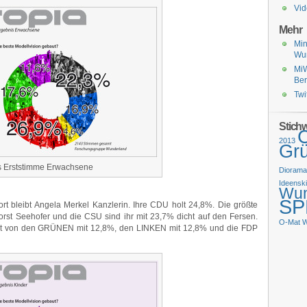
Vi
Mehr
Min
Wu
Mi
Ber
Twi
Stich
2013
Gr
s Erststimme Erwachsene
Diorama
Ideensk
Wun
SP
rt bleibt Angela Merkel Kanzlerin. Ihre CDU holt 24,8%. Die größte
rst Seehofer und die CSU sind ihr mit 23,7% dicht auf den Fersen.
O-Mat
W
folgt von den GRÜNEN mit 12,8%, den LINKEN mit 12,8% und die FDP