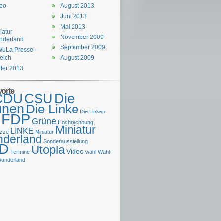
deo
August 2013
Juni 2013
Mai 2013
iatur
November 2009
nderland
September 2009
WuLa Presse-
eich
August 2009
tter 2013
worte
CDU
CSU
Die
ünen
Die Linke
Die Linken
FDP
Grüne
Hochrechnung
Miniatur
LINKE
izze
Miniatur
derland
Sonderausstellung
D
Utopia
Video
Termine
wahl
Wahl-
underland