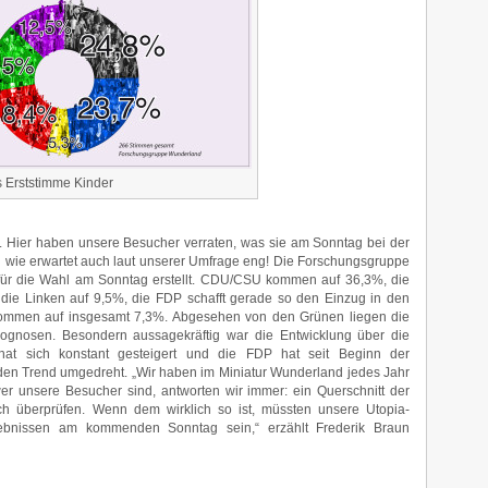
 Erststimme Kinder
me. Hier haben unsere Besucher verraten, was sie am Sonntag bei der
wie erwartet auch laut unserer Umfrage eng! Die Forschungsgruppe
für die Wahl am Sonntag erstellt. CDU/CSU kommen auf 36,3%, die
die Linken auf 9,5%, die FDP schafft gerade so den Einzug in den
ommen auf insgesamt 7,3%. Abgesehen von den Grünen liegen die
rognosen. Besondern aussagekräftig war die Entwicklung über die
at sich konstant gesteigert und die FDP hat seit Beginn der
en Trend umgedreht. „Wir haben im Miniatur Wunderland jedes Jahr
wer unsere Besucher sind, antworten wir immer: ein Querschnitt der
ch überprüfen. Wenn dem wirklich so ist, müssten unsere Utopia-
ebnissen am kommenden Sonntag sein,“ erzählt Frederik Braun