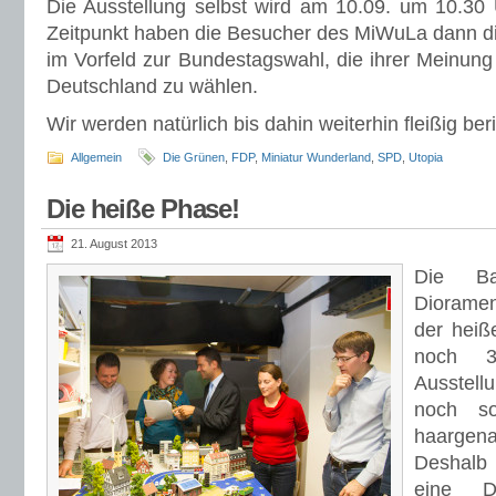
Die Ausstellung selbst wird am 10.09. um 10.30 
Zeitpunkt haben die Besucher des MiWuLa dann di
im Vorfeld zur Bundestagswahl, die ihrer Meinung 
Deutschland zu wählen.
Wir werden natürlich bis dahin weiterhin fleißig be
Allgemein
Die Grünen
,
FDP
,
Miniatur Wunderland
,
SPD
,
Utopia
Die heiße Phase!
21. August 2013
Die Ba
Dioramen
der heiß
noch 
Ausstell
noch so
haargen
Deshalb
eine D