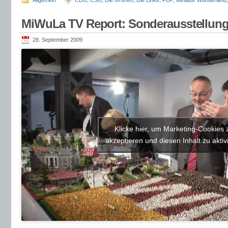
Allgemein
CDU
,
CSU
,
Die Grünen
,
Die Linke
,
FDP
,
Miniatur Wunderland
MiWuLa TV Report: Sonderausstellung
28. September 2009
Klicke hier, um Marketing-Cookies 
akzeptieren und diesen Inhalt zu aktiv