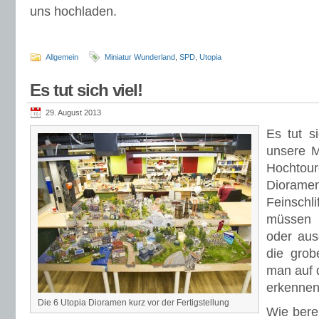
uns hochladen.
Allgemein
Miniatur Wunderland
,
SPD
,
Utopia
Es tut sich viel!
29. August 2013
Es tut s
unsere M
Hochto
Diorame
Feinschli
müssen 
oder aus
die grob
man auf 
erkennen
Die 6 Utopia Dioramen kurz vor der Fertigstellung
Wie bere