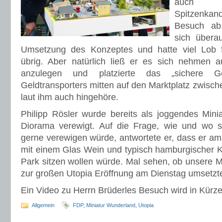
auch R
Spitzenka
Besuch ab.
sich übera
Umsetzung des Konzeptes und hatte viel Lob 
übrig. Aber natürlich ließ er es sich nehmen 
anzulegen und platzierte das „sichere 
Geldtransporters mitten auf den Marktplatz zwisc
laut ihm auch hingehöre.
Philipp Rösler wurde bereits als joggendes Min
Diorama verewigt. Auf die Frage, wie und wo s
gerne verewigen würde, antwortete er, dass er am
mit einem Glas Wein und typisch hamburgischer 
Park sitzen wollen würde. Mal sehen, ob unsere M
zur großen Utopia Eröffnung am Dienstag umsetz
Ein Video zu Herrn Brüderles Besuch wird in Kürze
Allgemein
FDP
,
Miniatur Wunderland
,
Utopia