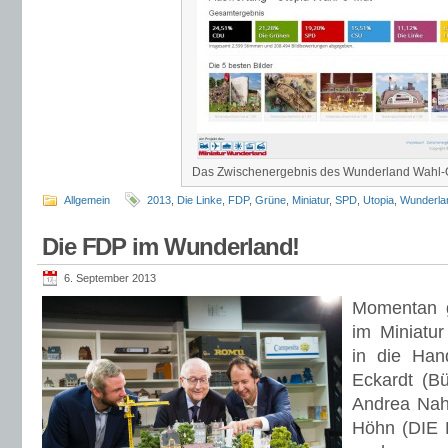
Das Zwischenergebnis des Wunderland Wahl-
Allgemein
2013
,
Die Linke
,
FDP
,
Grüne
,
Miniatur
,
SPD
,
Utopia
,
Wunderla
Die FDP im Wunderland!
6. September 2013
Momentan g
im Miniatu
in die Han
Eckardt (B
Andrea Nah
Höhn (DIE 