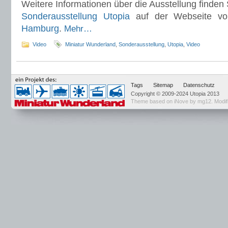
Weitere Informationen über die Ausstellung finden
Sonderausstellung Utopia
auf der Webseite v
Hamburg
.
Mehr…
Video
Miniatur Wunderland
,
Sonderausstellung
,
Utopia
,
Video
Tags
Sitemap
Datenschutz
Copyright © 2009-2024 Utopia 2013
Theme based on
iNove by mg12
. Modi