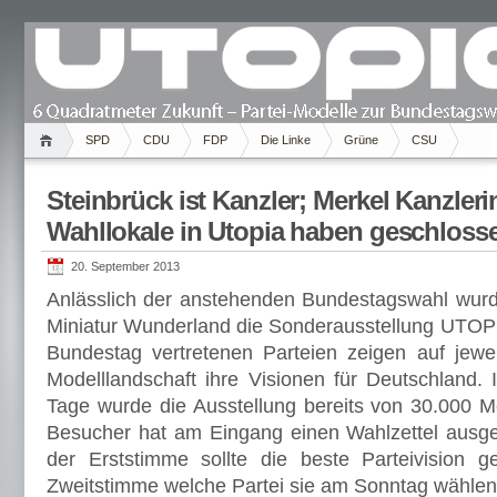
SPD
CDU
FDP
Die Linke
Grüne
CSU
Steinbrück ist Kanzler; Merkel Kanzleri
Wahllokale in Utopia haben geschloss
20. September 2013
Anlässlich der anstehenden Bundestagswahl wur
Miniatur Wunderland die Sonderausstellung UTOPIA
Bundestag vertretenen Parteien zeigen auf jewe
Modelllandschaft ihre Visionen für Deutschland. 
Tage wurde die Ausstellung bereits von 30.000 
Besucher hat am Eingang einen Wahlzettel ausg
der Erststimme sollte die beste Parteivision g
Zweitstimme welche Partei sie am Sonntag wählen