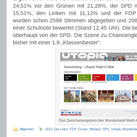
überhaupt von der SPD. Die Szene zu Chancengleic
bisher mit einer 1,9 „Klassenbester“.
Das Zwischenergebnis des Wunderland Wahl-
Allgemein
2013
,
Die Linke
,
FDP
,
Grüne
,
Miniatur
,
SPD
,
Utopia
,
Wunderla
Das Diorama der CSU
10. September 2013
Die stellvertretene Generalsekretärin Dorothee Bär