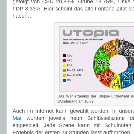
Das Wahlergebnis der Utopia-Kinderwahl im
Wunderland am 10.09.
Auch im Internet kann gewählt werden. In unse
Mat
wurden jeweils neun Schlüsselszene der
eingespielt. Jede Szene kann mit Schulnoten
Ergebnis der ersten 24 Stunden lässt aufhorchen.
24,51% vor den Grünen mit 21,28%, der SPD m
15,51%, den Linken mit 11,12% und der FDP
wurden schon 2599 Stimmen abgegeben und 208.4
einer Schulnote bewertet (Stand 12.45 Uhr). Die 