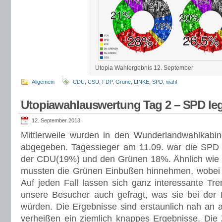
Utopia Wahlergebnis 12. September
Allgemein
CDU
,
CSU
,
FDP
,
Grüne
,
LINKE
,
SPD
,
wahl
Utopiawahlauswertung Tag 2 – SPD leg
12. September 2013
Mittlerweile wurden in den Wunderlandwahlkab
abgegeben. Tagessieger am 11.09. war die SPD m
der CDU(19%) und den Grünen 18%. Ähnlich wie 
mussten die Grünen Einbußen hinnehmen, wobei d
Auf jeden Fall lassen sich ganz interessante Tr
unsere Besucher auch gefragt, was sie bei der
würden. Die Ergebnisse sind erstaunlich nah an 
verheißen ein ziemlich knappes Ergebnisse. Die
erst veröffentlich, sobald wir 1.000 Stimmen zus