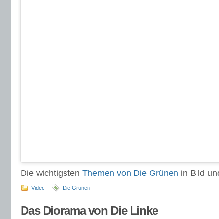
Die wichtigsten
Themen von Die Grünen
in Bild und
Video
Die Grünen
Das Diorama von Die Linke
10. September 2013
„Wir haben die Wahl“: Gregor Gysi, Fraktionsvorsit
im Bundestag, erläutert im folgenden Video das