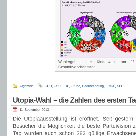
Wahlergebnis der Kinderwahl am 11
Gesamtzwischenstand
Allgemein
CDU
,
CSU
,
FDP
,
Grüne
,
Hochrechnung
,
LINKE
,
SPD
Utopia-Wahl – die Zahlen des ersten T
11. September 2013
Die Utopiaausstellung ist eröffnet. Seit geste
Besucher die Möglichkeit die beste Parteivision 
Tag wurden auch schon 283 gültige Erwachsen
Auch Kinder können auf einem separaten Wahlze
gestern auch 48 Kinder genutzt. Die Ergebnisse 
den Erwachsenen führt die SPD mit 22,25 %, vo
gefolgt von CSU 18,36 %, CDU 18,01, Linke 1