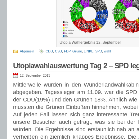
Utopia Wahlergebnis 12. September
Allgemein
CDU
,
CSU
,
FDP
,
Grüne
,
LINKE
,
SPD
,
wahl
Utopiawahlauswertung Tag 2 – SPD leg
12. September 2013
Mittlerweile wurden in den Wunderlandwahlkab
abgegeben. Tagessieger am 11.09. war die SPD m
der CDU(19%) und den Grünen 18%. Ähnlich wie 
mussten die Grünen Einbußen hinnehmen, wobei d
Auf jeden Fall lassen sich ganz interessante Tr
unsere Besucher auch gefragt, was sie bei der
würden. Die Ergebnisse sind erstaunlich nah an 
verheißen ein ziemlich knappes Ergebnisse. Die