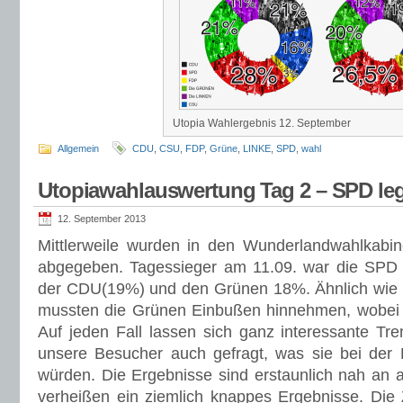
Utopia Wahlergebnis 12. September
Allgemein
CDU
,
CSU
,
FDP
,
Grüne
,
LINKE
,
SPD
,
wahl
Utopiawahlauswertung Tag 2 – SPD leg
12. September 2013
Mittlerweile wurden in den Wunderlandwahlkab
abgegeben. Tagessieger am 11.09. war die SPD m
der CDU(19%) und den Grünen 18%. Ähnlich wie 
mussten die Grünen Einbußen hinnehmen, wobei d
Auf jeden Fall lassen sich ganz interessante Tr
unsere Besucher auch gefragt, was sie bei der
würden. Die Ergebnisse sind erstaunlich nah an 
verheißen ein ziemlich knappes Ergebnisse. Die