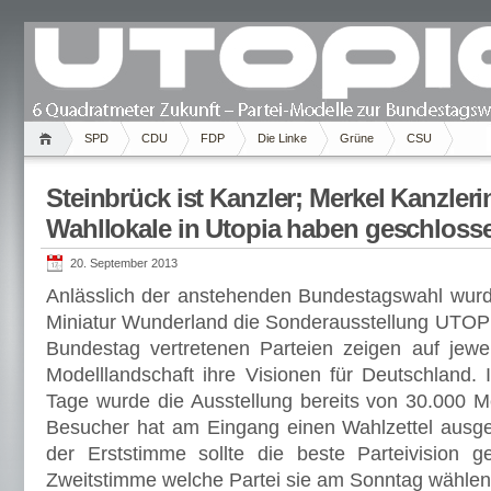
SPD
CDU
FDP
Die Linke
Grüne
CSU
Steinbrück ist Kanzler; Merkel Kanzleri
Wahllokale in Utopia haben geschloss
20. September 2013
Anlässlich der anstehenden Bundestagswahl wur
Miniatur Wunderland die Sonderausstellung UTOPIA
Bundestag vertretenen Parteien zeigen auf jewe
Modelllandschaft ihre Visionen für Deutschland. 
Tage wurde die Ausstellung bereits von 30.000 
Besucher hat am Eingang einen Wahlzettel ausg
der Erststimme sollte die beste Parteivision g
Zweitstimme welche Partei sie am Sonntag wählen